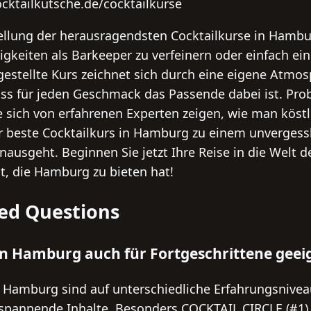
cktailkutsche.de/cocktailkurse
llung der herausragendsten Cocktailkurse in Hambur
higkeiten als Barkeeper zu verfeinern oder einfach e
rgestellte Kurs zeichnet sich durch eine eigene Atmo
s für jeden Geschmack das Passende dabei ist. Prob
 sich von erfahrenen Experten zeigen, wie man köstli
r beste Cocktailkurs in Hamburg zu einem unvergessl
ausgeht. Beginnen Sie jetzt Ihre Reise in die Welt d
lt, die Hamburg zu bieten hat!
ed Questions
in Hamburg auch für Fortgeschrittene geei
 in Hamburg sind auf unterschiedliche Erfahrungsnive
spannende Inhalte. Besonders COCKTAIL CIRCLE (#1) s